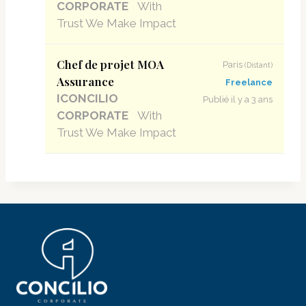
CORPORATE
With
Trust We Make Impact
Chef de projet MOA
Paris
(Distant)
Assurance
Freelance
ICONCILIO
Publié il y a 3 ans
CORPORATE
With
Trust We Make Impact