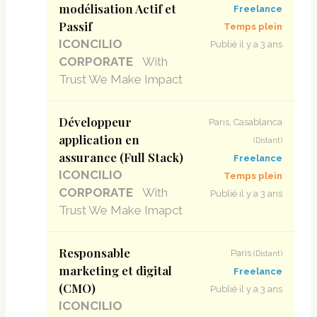
modélisation Actif et
Freelance
Passif
Temps plein
ICONCILIO
Publié il y a 3 ans
CORPORATE
With
Trust We Make Impact
Développeur
Paris, Casablanca
application en
(Distant)
assurance (Full Stack)
Freelance
ICONCILIO
Temps plein
CORPORATE
With
Publié il y a 3 ans
Trust We Make Imapct
Responsable
Paris
(Distant)
marketing et digital
Freelance
(CMO)
Publié il y a 3 ans
ICONCILIO