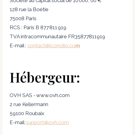
Société au capital social de 10 000, 00 €
128 rue la Boétie
75008 Paris
RCS : Paris B 877 811 919
TVA intracommunautaire FR35877811919
E-mail :
contact@iconcilio.co
m
Hébergeur:
OVH SAS - www.ovh.com
2 rue Kellermann
59100 Roubaix
E-mail:
support@ovh.com