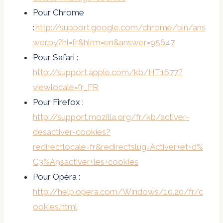
Pour Chrome
:
http://support.google.com/chrome/bin/ans
wer.py?hl=fr&hlrm=en&answer=95647
Pour Safari :
http://support.apple.com/kb/HT1677?
viewlocale=fr_FR
Pour Firefox :
http://support.mozilla.org/fr/kb/activer-
desactiver-cookies?
redirectlocale=fr&redirectslug=Activer+et+d%
C3%A9sactiver+les+cookies
Pour Opéra :
http://help.opera.com/Windows/10.20/fr/c
ookies.html